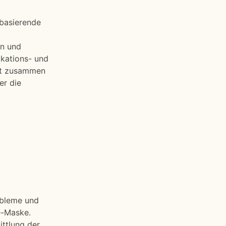
bbasierende
en und
kations- und
lt zusammen
er die
obleme und
e-Maske.
ttlung der