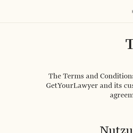
T
The Terms and Conditions
GetYourLawyer and its cus
agreeme
Nutzu