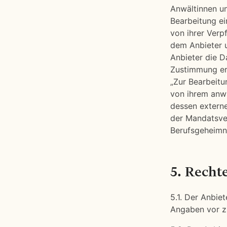
Anwältinnen un
Bearbeitung ei
von ihrer Verp
dem Anbieter u
Anbieter die D
Zustimmung ert
„Zur Bearbeitu
von ihrem anw
dessen externe
der Mandatsver
Berufsgeheimni
5. Recht
5.1. Der Anbie
Angaben vor zu