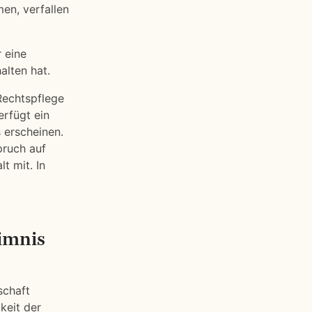
en, verfallen
r eine
alten hat.
Rechtspflege
erfügt ein
 erscheinen.
pruch auf
t mit. In
imnis
schaft
keit der