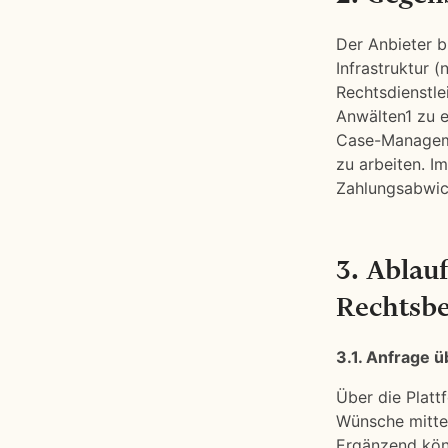
Der Anbieter b
Infrastruktur 
Rechtsdienstle
Anwälten1 zu e
Case-Manageme
zu arbeiten. I
Zahlungsabwic
3. Ablauf
Rechtsb
3.1. Anfrage ü
Über die Platt
Wünsche mittei
Ergänzend kön