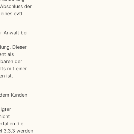
Abschluss der
ines evtl.
r Anwalt bei
lung. Dieser
nt als
nbaren der
ts mit einer
n ist.
t dem Kunden
lgter
nicht
fallen die
l 3.3.3 werden