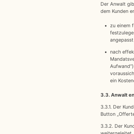
Der Anwalt gib
dem Kunden en
zu einem 
festzulege
angepasst 
nach effe
Mandatsve
Aufwand“).
voraussich
ein Koste
3.3. Anwalt e
3.3.1. Der Kun
Button „Offert
3.3.2. Der Kun
weitergeleitet