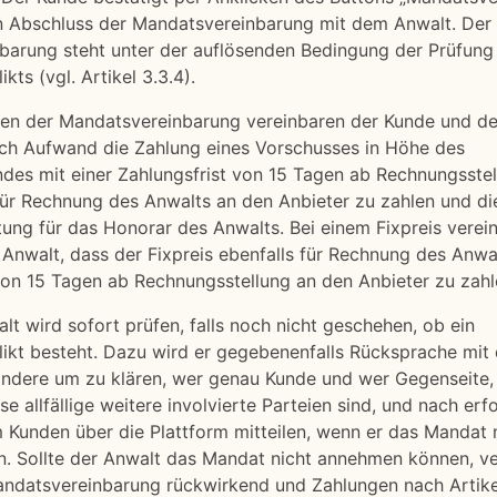
 Abschluss der Mandatsvereinbarung mit dem Anwalt. Der 
arung steht unter der auflösenden Bedingung der Prüfung e
ikts (vgl. Artikel 3.3.4).
men der Mandatsvereinbarung vereinbaren der Kunde und de
ach Aufwand die Zahlung eines Vorschusses in Höhe des
es mit einer Zahlungsfrist von 15 Tagen ab Rechnungsstel
für Rechnung des Anwalts an den Anbieter zu zahlen und die
stung für das Honorar des Anwalts. Bei einem Fixpreis verei
Anwalt, dass der Fixpreis ebenfalls für Rechnung des Anwal
von 15 Tagen ab Rechnungsstellung an den Anbieter zu zahle
alt wird sofort prüfen, falls noch nicht geschehen, ob ein
likt besteht. Dazu wird er gegebenenfalls Rücksprache mi
ondere um zu klären, wer genau Kunde und wer Gegenseite,
 allfällige weitere involvierte Parteien sind, und nach erfo
Kunden über die Plattform mitteilen, wenn er das Mandat 
 Sollte der Anwalt das Mandat nicht annehmen können, ver
andatsvereinbarung rückwirkend und Zahlungen nach Artike