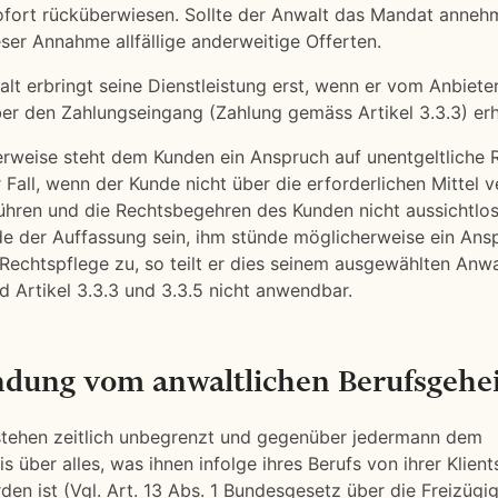
fort rücküberwiesen. Sollte der Anwalt das Mandat annehm
er Annahme allfällige anderweitige Offerten.
alt erbringt seine Dienstleistung erst, wenn er vom Anbiete
er den Zahlungseingang (Zahlung gemäss Artikel 3.3.3) erh
erweise steht dem Kunden ein Anspruch auf unentgeltliche 
r Fall, wenn der Kunde nicht über die erforderlichen Mittel v
ühren und die Rechtsbegehren des Kunden nicht aussichtlos
de der Auffassung sein, ihm stünde möglicherweise ein Ans
 Rechtspflege zu, so teilt er dies seinem ausgewählten Anwal
nd Artikel 3.3.3 und 3.3.5 nicht anwendbar.
ndung vom anwaltlichen Berufsgehe
stehen zeitlich unbegrenzt und gegenüber jedermann dem
 über alles, was ihnen infolge ihres Berufs von ihrer Klient
den ist (Vgl. Art. 13 Abs. 1 Bundesgesetz über die Freizügig