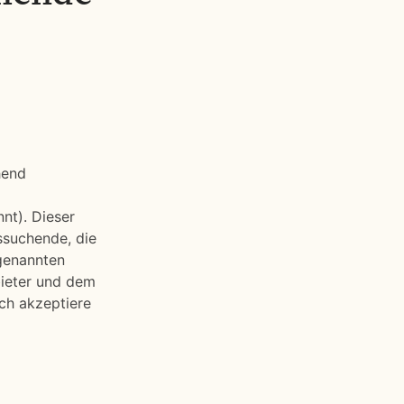
hend
nt). Dieser
ssuchende, die
 genannten
bieter und dem
ch akzeptiere