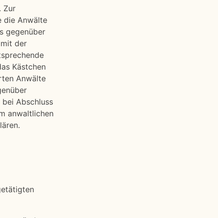
. Zur
e die Anwälte
es gegenüber
amit der
ntsprechende
das Kästchen
rten Anwälte
genüber
d bei Abschluss
m anwaltlichen
lären.
getätigten