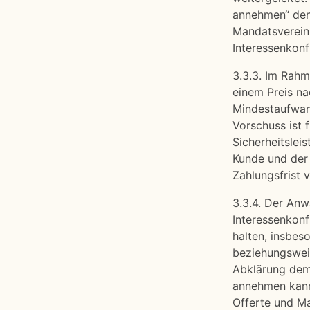
annehmen“ den
Mandatsvereinb
Interessenkonfl
3.3.3. Im Rah
einem Preis n
Mindestaufwand
Vorschuss ist 
Sicherheitslei
Kunde und der 
Zahlungsfrist 
3.3.4. Der Anw
Interessenkonf
halten, insbes
beziehungsweise
Abklärung dem 
annehmen kann.
Offerte und M