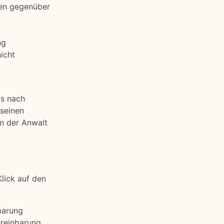
ngen gegenüber
ng
icht
is nach
 seinen
n der Anwalt
lick auf den
barung
ereinbarung