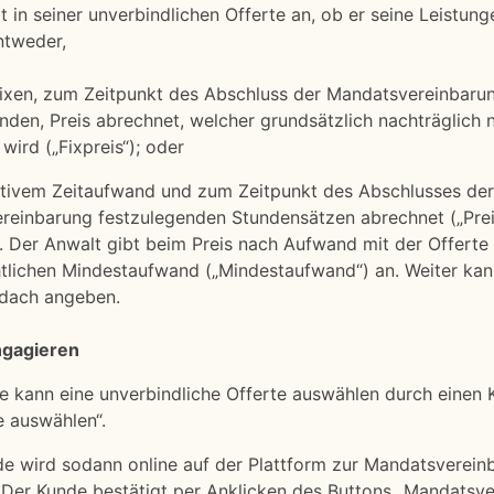
t in seiner unverbindlichen Offerte an, ob er seine Leistu
tweder,
fixen, zum Zeitpunkt des Abschluss der Mandatsvereinbaru
nden, Preis abrechnet, welcher grundsätzlich nachträglich n
wird („Fixpreis“); oder
ktivem Zeitaufwand und zum Zeitpunkt des Abschlusses der
reinbarung festzulegenden Stundensätzen abrechnet („Pre
 Der Anwalt gibt beim Preis nach Aufwand mit der Offerte
tlichen Mindestaufwand („Mindestaufwand“) an. Weiter kan
ndach angeben.
ngagieren
de kann eine unverbindliche Offerte auswählen durch einen K
e auswählen“.
de wird sodann online auf der Plattform zur Mandatsverein
. Der Kunde bestätigt per Anklicken des Buttons „Mandatsv