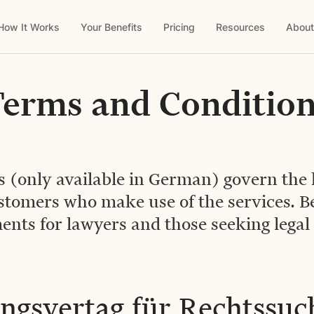
How It Works
Your Benefits
Pricing
Resources
About
erms and Conditio
 (only available in German) govern the l
tomers who make use of the services. B
nts for lawyers and those seeking legal
ngsvertag für Rechtssu