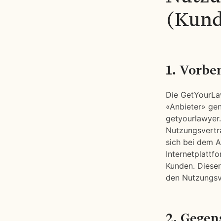
(Kun
1. Vorb
Die GetYourLa
«Anbieter» gen
getyourlawyer.
Nutzungsvertra
sich bei dem A
Internetplattf
Kunden. Diese
den Nutzungsv
2. Gegen