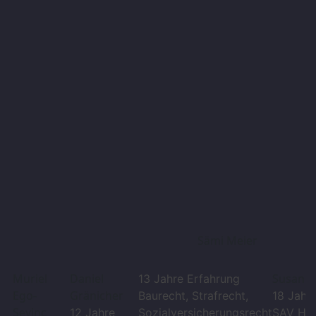
Sämi Meier
Muriel
Daniel
Susanne
13 Jahre Erfahrung
Ego-
Gränicher
Baurecht, Strafrecht,
18 Jahr
Sevinc
12 Jahre
Sozialversicherungsrecht
SAV Haft