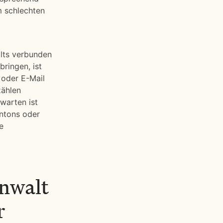
m schlechten
alts verbunden
bringen, ist
 oder E-Mail
zählen
warten ist
ntons oder
e
Anwalt
r