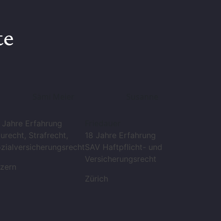
te
Sämi Meier
Susanne
Friedauer
 Jahre Erfahrung
urecht, Strafrecht,
18 Jahre Erfahrung
zialversicherungsrecht
SAV Haftpflicht- und
Versicherungsrecht
zern
Zürich