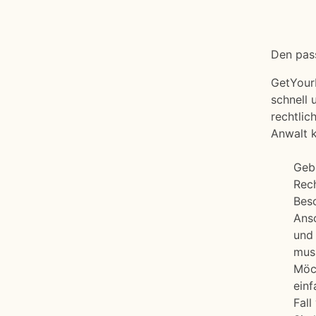
Den pa
GetYour
schnell 
rechtlic
Anwalt k
Gebe
Rech
Besc
Ansc
und 
mus
Möc
einf
Fall