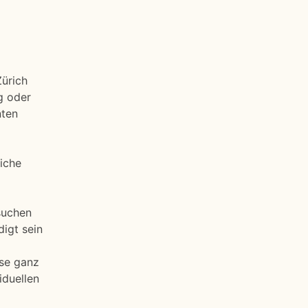
ürich
g oder
nten
liche
suchen
digt sein
ese ganz
iduellen