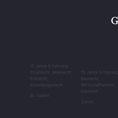
G
Marco Bivetti
Adrian
Weber
15 Jahre Erfahrung
Strafrecht, Mietrecht,
15 Jahre Erfahrun
Erbrecht,
Baurecht,
Scheidungsrecht
Wirtschaftsrecht,
Erbrecht
St. Gallen
Zürich