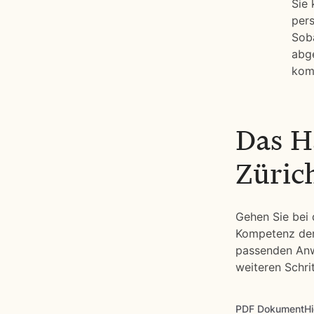
Sie 
pers
Soba
abg
komp
Das H
Züric
Gehen Sie bei 
Kompetenz der 
passenden Anwa
weiteren Schrit
PDF DokumentHi