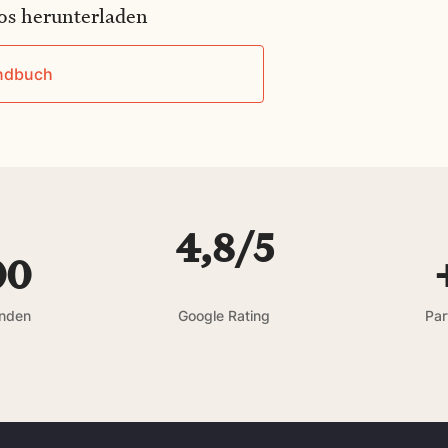
os herunterladen
ndbuch
4,8/5
00
unden
Google Rating
Par