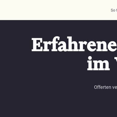
So 
Erfahrene
im 
Offerten v