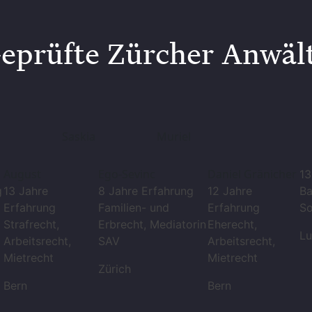
eprüfte Zürcher Anwäl
Saskia
Muriel
August
Ego-Sevinc
Daniel Gränicher
13
g
13 Jahre
8 Jahre Erfahrung
12 Jahre
Ba
Erfahrung
Familien- und
Erfahrung
So
Strafrecht,
Erbrecht, Mediatorin
Eherecht,
Lu
Arbeitsrecht,
SAV
Arbeitsrecht,
Mietrecht
Mietrecht
Zürich
Bern
Bern