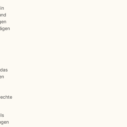
in
und
gen
rägen
 das
en
rechte
ls
ngen