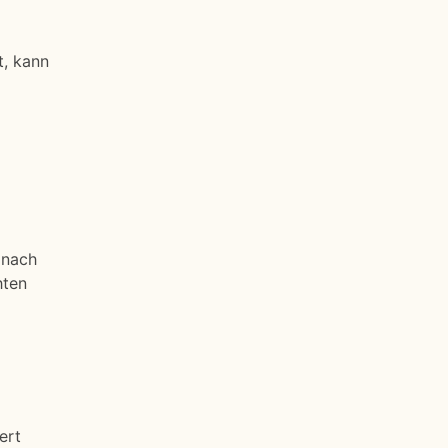
t, kann
 nach
hten
ert