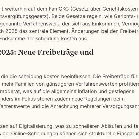
rt weiterhin auf dem FamGKG (Gesetz über Gerichtskosten 
svergütungsgesetz). Beide Gesetze regeln, wie Gerichts- 
ogenannte Verfahrenswert, der sich aus Einkommen, Vermö
uch 2025 das zentrale Element. Änderungen bei den Freibet
e Endsumme der scheidung kosten aus.
025: Neue Freibeträge und
die die scheidung kosten beeinflussen. Die Freibeträge für
mehr Familien von günstigeren Verfahrenswerten profitier
moderat, was auf die allgemeine Inflation und gestiegene
sonders im Fokus stehen zudem neue Regelungen beim
rfahrenswerte und die Anrechnung mehrerer Versorgungsan
en auf Digitalisierung, was zu schnelleren Abläufen und tei
 bei Online-Scheidungen können sich strukturelle Einsparu