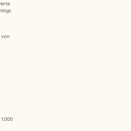
werte
htigt.
t von
 1.000
g