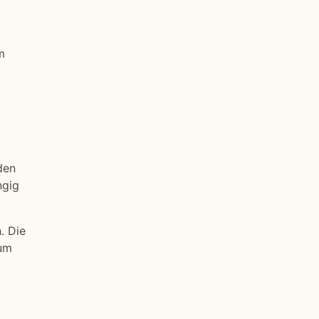
m
den
ngig
. Die
 um