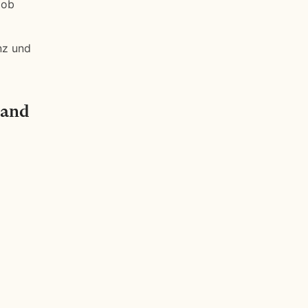
 ob
nz und
land