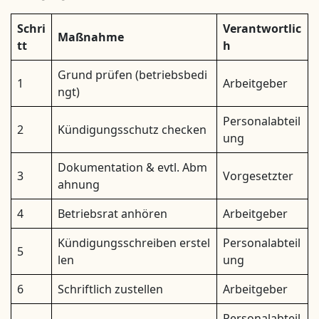
Schri
Verantwortlic
Maßnahme
tt
h
Grund prüfen (betriebsbedi
1
Arbeitgeber
ngt)
Personalabteil
2
Kündigungsschutz checken
ung
Dokumentation & evtl. Abm
3
Vorgesetzter
ahnung
4
Betriebsrat anhören
Arbeitgeber
Kündigungsschreiben erstel
Personalabteil
5
len
ung
6
Schriftlich zustellen
Arbeitgeber
Personalabteil