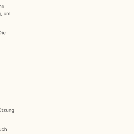
he
g, um
Die
tützung
uch