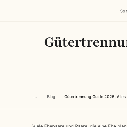
So 
Gütertrennun
Blog
Gütertrennung Guide 2025: Alles 
Viele Ehepaare und Paare, die eine Ehe pla