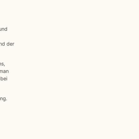
 und
nd der
ns,
 man
 bei
ng.