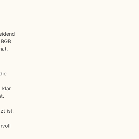
heidend
4 BGB
hat.
die
 klar
t.
t ist.
nvoll