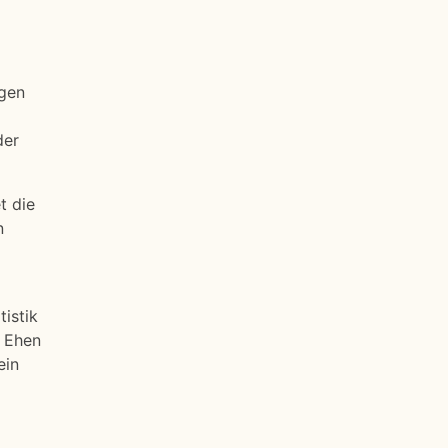
ögen
der
t die
n
istik
e Ehen
ein