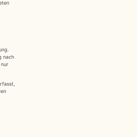
eten
ung.
g nach
 nur
rfasst,
den