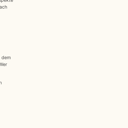
spekte
nach
h dem
Wer
n