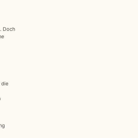
n. Doch
he
 die
n
ung