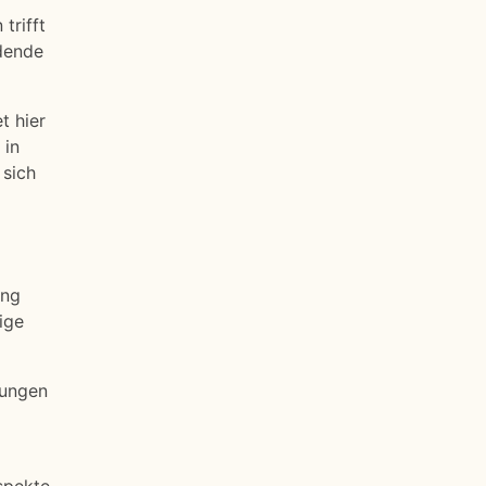
trifft
ndende
t hier
 in
 sich
ung
ige
gungen