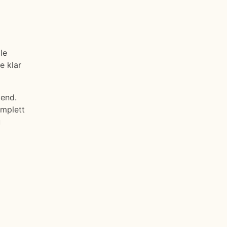
le
e klar
gend.
omplett
u