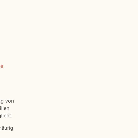
re
ng von
lien
licht.
häufig