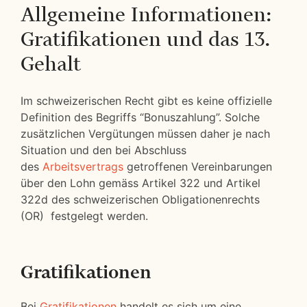
Allgemeine Informationen:
Gratifikationen und das 13.
Gehalt
Im schweizerischen Recht gibt es keine offizielle
Definition des Begriffs “Bonuszahlung”. Solche
zusätzlichen Vergütungen müssen daher je nach
Situation und den bei Abschluss
des
Arbeitsvertrags
getroffenen Vereinbarungen
über den Lohn gemäss Artikel 322 und Artikel
322d des schweizerischen Obligationenrechts
(OR) festgelegt werden.
Gratifikationen
Bei
Gratifikationen
handelt es sich um eine