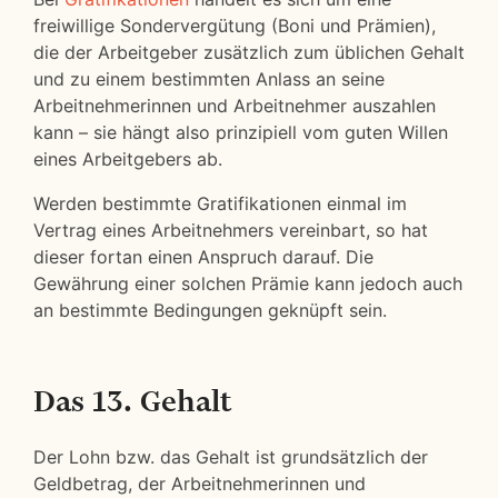
freiwillige Sondervergütung (Boni und Prämien),
die der Arbeitgeber zusätzlich zum üblichen Gehalt
und zu einem bestimmten Anlass an seine
Arbeitnehmerinnen und Arbeitnehmer auszahlen
kann – sie hängt also prinzipiell vom guten Willen
eines Arbeitgebers ab.
Werden bestimmte Gratifikationen einmal im
Vertrag eines Arbeitnehmers vereinbart, so hat
dieser fortan einen Anspruch darauf. Die
Gewährung einer solchen Prämie kann jedoch auch
an bestimmte Bedingungen geknüpft sein.
Das 13. Gehalt
Der Lohn bzw. das Gehalt ist grundsätzlich der
Geldbetrag, der Arbeitnehmerinnen und