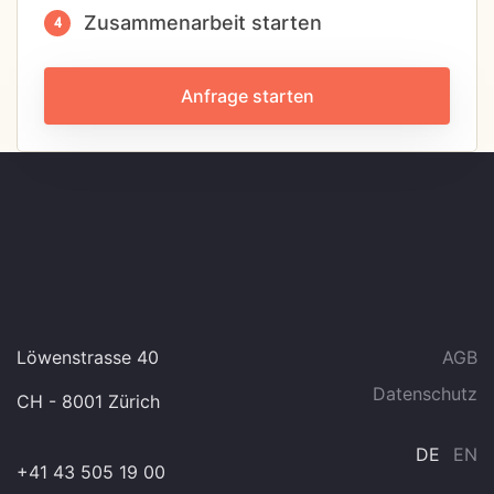
Zusammenarbeit starten
Anfrage starten
Löwenstrasse 40
AGB
Datenschutz
CH - 8001 Zürich
DE
EN
+41 43 505 19 00