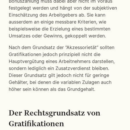
Bonuszahlung muss dabei aber nicht im Voraus
festgelegt werden und hängt von der subjektiven
Einschätzung des Arbeitgebers ab. Sie kann
ausserdem an einige messbare Kriterien, wie
beispielsweise die Erzielung eines bestimmten
Umsatzes oder Gewinns, gekoppelt werden.
Nach dem Grundsatz der “Akzessorietät” sollten
Gratifikationen jedoch prinzipiell nicht die
Hauptvergütung eines Arbeitnehmers darstellen,
sondern lediglich ein Zusatzverdienst bleiben.
Dieser Grundsatz gilt jedoch nicht für geringe
Gehälter, bei denen die variablen Zulagen auch
höher sein können als das Grundgehalt.
Der Rechtsgrundsatz von
Gratifikationen