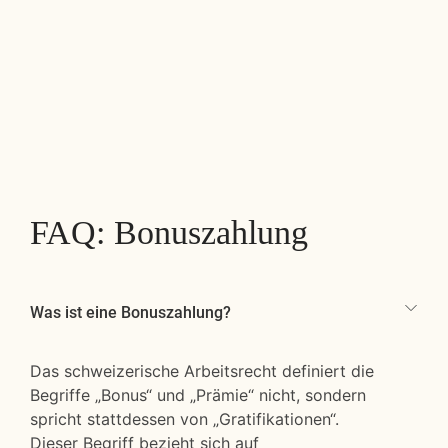
FAQ: Bonuszahlung
Was ist eine Bonuszahlung?
Das schweizerische Arbeitsrecht definiert die
Begriffe „Bonus“ und „Prämie“ nicht, sondern
spricht stattdessen von „Gratifikationen“.
Dieser Begriff bezieht sich auf