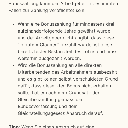
Bonuszahlung kann der Arbeitgeber in bestimmten
Fällen zur Zahlung verpflichtet sein:
Wenn eine Bonuszahlung für mindestens drei
aufeinanderfolgende Jahre gewährt wurde
und der Arbeitgeber nicht angibt, dass diese
“in gutem Glauben” gezahlt wurde, ist diese
bereits fester Bestandteil des Lohns und muss
weiterhin ausgezahlt werden.
Wird die Bonuszahlung an alle direkten
Mitarbeitenden des Arbeitnehmers ausbezahlt
und es gibt keinen selbst verschuldeten Grund
dafür, dass dieser den Bonus nicht erhalten
sollte, hat er nach dem Grundsatz der
Gleichbehandlung gemäss der
Bundesverfassung und dem
Gleichstellungsgesetz Anspruch darauf.
Tipp:
Wenn Sie einen Anspruch auf eine