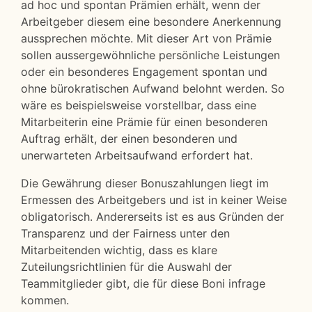
ad hoc und spontan Prämien erhält, wenn der
Arbeitgeber diesem eine besondere Anerkennung
aussprechen möchte. Mit dieser Art von Prämie
sollen aussergewöhnliche persönliche Leistungen
oder ein besonderes Engagement spontan und
ohne bürokratischen Aufwand belohnt werden. So
wäre es beispielsweise vorstellbar, dass eine
Mitarbeiterin eine Prämie für einen besonderen
Auftrag erhält, der einen besonderen und
unerwarteten Arbeitsaufwand erfordert hat.
Die Gewährung dieser Bonuszahlungen liegt im
Ermessen des Arbeitgebers und ist in keiner Weise
obligatorisch. Andererseits ist es aus Gründen der
Transparenz und der Fairness unter den
Mitarbeitenden wichtig, dass es klare
Zuteilungsrichtlinien für die Auswahl der
Teammitglieder gibt, die für diese Boni infrage
kommen.