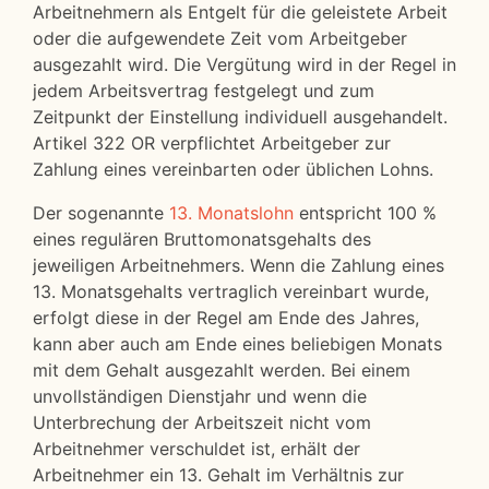
Arbeitnehmern als Entgelt für die geleistete Arbeit
oder die aufgewendete Zeit vom Arbeitgeber
ausgezahlt wird. Die Vergütung wird in der Regel in
jedem Arbeitsvertrag festgelegt und zum
Zeitpunkt der Einstellung individuell ausgehandelt.
Artikel 322 OR verpflichtet Arbeitgeber zur
Zahlung eines vereinbarten oder üblichen Lohns.
Der sogenannte
13. Monatslohn
entspricht 100 %
eines regulären Bruttomonatsgehalts des
jeweiligen Arbeitnehmers. Wenn die Zahlung eines
13. Monatsgehalts vertraglich vereinbart wurde,
erfolgt diese in der Regel am Ende des Jahres,
kann aber auch am Ende eines beliebigen Monats
mit dem Gehalt ausgezahlt werden. Bei einem
unvollständigen Dienstjahr und wenn die
Unterbrechung der Arbeitszeit nicht vom
Arbeitnehmer verschuldet ist, erhält der
Arbeitnehmer ein 13. Gehalt im Verhältnis zur