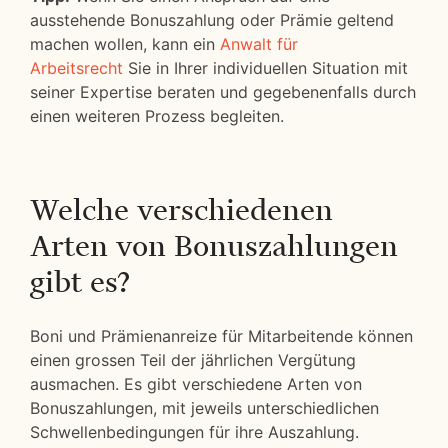
ausstehende Bonuszahlung oder Prämie geltend
machen wollen, kann ein
Anwalt für
Arbeitsrecht
Sie in Ihrer individuellen Situation mit
seiner Expertise beraten und gegebenenfalls durch
einen weiteren Prozess begleiten.
Welche verschiedenen
Arten von Bonuszahlungen
gibt es?
Boni und Prämienanreize für Mitarbeitende können
einen grossen Teil der jährlichen Vergütung
ausmachen. Es gibt verschiedene Arten von
Bonuszahlungen, mit jeweils unterschiedlichen
Schwellenbedingungen für ihre Auszahlung.