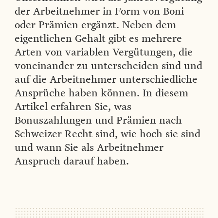
der Arbeitnehmer in Form von Boni
oder Prämien ergänzt. Neben dem
eigentlichen Gehalt gibt es mehrere
Arten von variablen Vergütungen, die
voneinander zu unterscheiden sind und
auf die Arbeitnehmer unterschiedliche
Ansprüche haben können. In diesem
Artikel erfahren Sie, was
Bonuszahlungen und Prämien nach
Schweizer Recht sind, wie hoch sie sind
und wann Sie als Arbeitnehmer
Anspruch darauf haben.