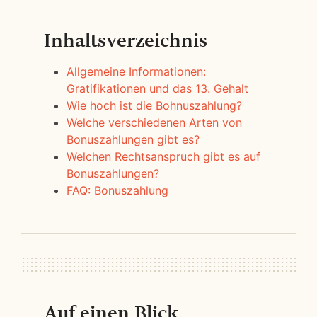
Inhaltsverzeichnis
Allgemeine Informationen:
Gratifikationen und das 13. Gehalt
Wie hoch ist die Bohnuszahlung?
Welche verschiedenen Arten von
Bonuszahlungen gibt es?
Welchen Rechtsanspruch gibt es auf
Bonuszahlungen?
FAQ: Bonuszahlung
Auf einen Blick