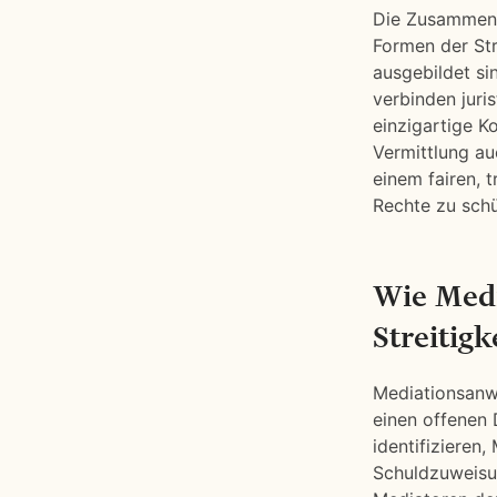
Die Zusammena
Formen der Str
ausgebildet si
verbinden juri
einzigartige K
Vermittlung au
einem fairen, t
Rechte zu schü
Wie Medi
Streitigk
Mediationsanwä
einen offenen 
identifizieren
Schuldzuweisu