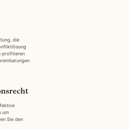
tung, die
nfliktlösung
 profitieren
Vereinbarungen
onsrecht
fektive
h um
den Sie den