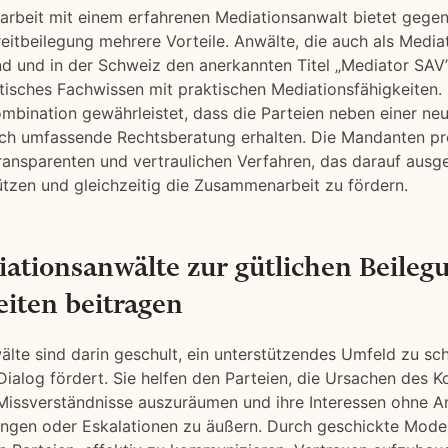
rbeit mit einem erfahrenen Mediationsanwalt bietet gege
eitbeilegung mehrere Vorteile. Anwälte, die auch als Media
nd und in der Schweiz den anerkannten Titel „Mediator SAV”
stisches Fachwissen mit praktischen Mediationsfähigkeiten.
ombination gewährleistet, dass die Parteien neben einer neu
ch umfassende Rechtsberatung erhalten. Die Mandanten pro
ransparenten und vertraulichen Verfahren, das darauf ausgeri
tzen und gleichzeitig die Zusammenarbeit zu fördern.
ationsanwälte zur gütlichen Beileg
eiten beitragen
lte sind darin geschult, ein unterstützendes Umfeld zu sch
Dialog fördert. Sie helfen den Parteien, die Ursachen des Ko
, Missverständnisse auszuräumen und ihre Interessen ohne A
ngen oder Eskalationen zu äußern. Durch geschickte Moder