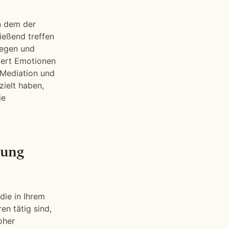
n dem der
ließend treffen
iegen und
riert Emotionen
r Mediation und
zielt haben,
ie
sung
die in Ihrem
en tätig sind,
oher