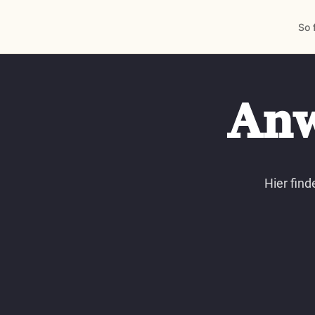
So 
Anw
Hier find