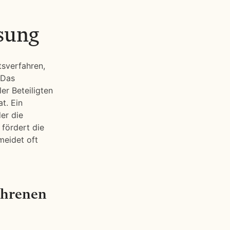
ösung
tsverfahren,
 Das
er Beteiligten
t. Ein
der die
 fördert die
meidet oft
ahrenen