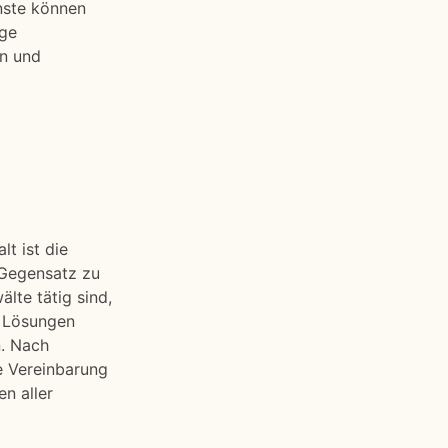
nste können
ige
en und
t ist die
 Gegensatz zu
lte tätig sind,
r Lösungen
n. Nach
ie Vereinbarung
n aller