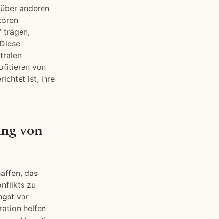
nüber anderen
toren
 tragen,
 Diese
tralen
fitieren von
chtet ist, ihre
ung von
affen, das
nflikts zu
ngst vor
ation helfen