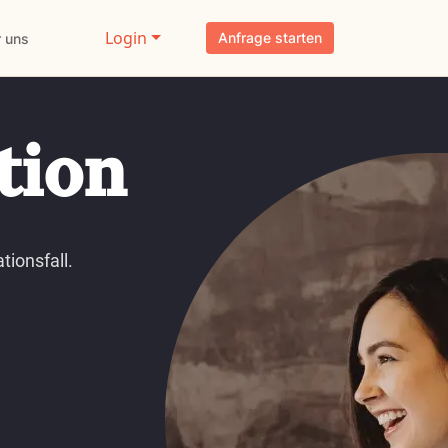
Login
Anfrage starten
 uns
tion
tionsfall.